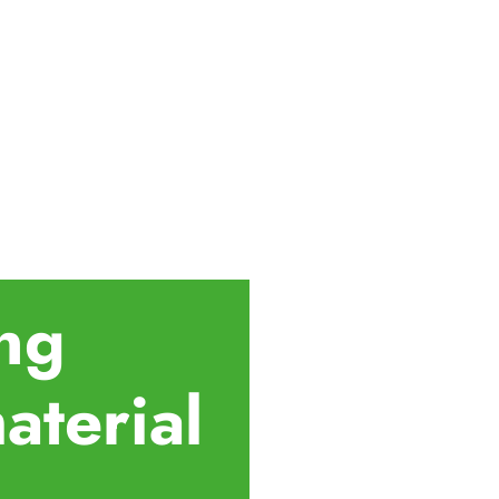
ing
aterial